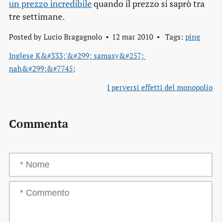
un prezzo incredibile
quando il prezzo si saprò tra
tre settimane.
Posted by
Lucio Bragagnolo
12 mar 2010
Tags:
ping
Inglese K&#333;'&#299; samasy&#257; 
nah&#299;&#7745;
I perversi effetti del monopolio
Commenta