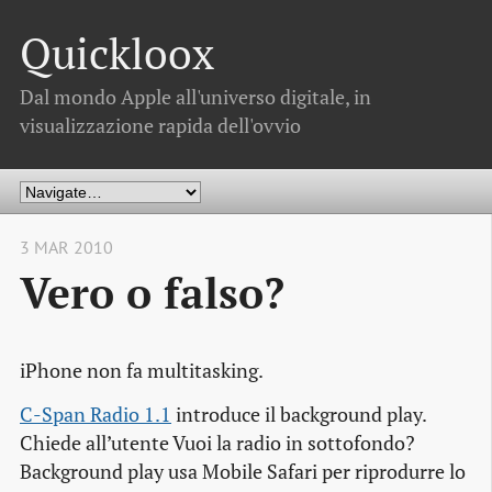
Quickloox
Dal mondo Apple all'universo digitale, in
visualizzazione rapida dell'ovvio
3 MAR 2010
Vero o falso?
iPhone non fa
multitasking.
C-Span Radio 1.1
introduce il
background play
.
Chiede all’utente
Vuoi la radio in sottofondo?
Background play
usa Mobile Safari per riprodurre lo