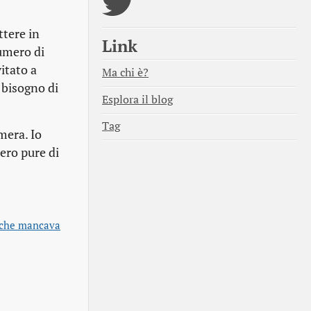
ttere in
Link
numero di
itato a
Ma chi è?
 bisogno di
Esplora il blog
Tag
mera. Io
ero pure di
che mancava