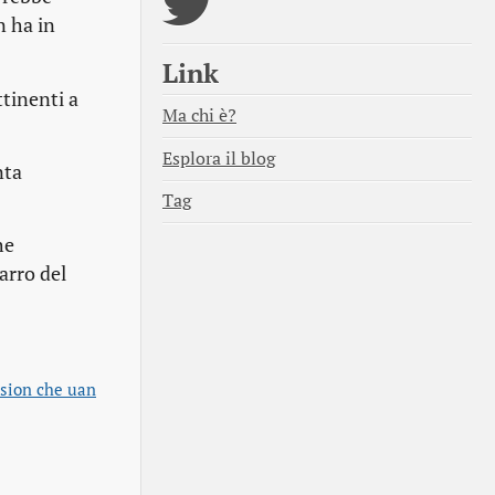
n ha in
Link
attinenti a
Ma chi è?
Esplora il blog
nta
Tag
he
arro del
ssion che uan