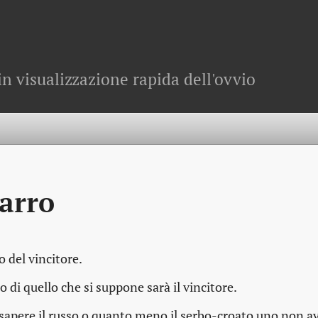
in visualizzazione rapida dell'ovvio
carro
o del vincitore.
o di quello che si suppone sarà il vincitore.
 sapere il russo o quanto meno il serbo-croato uno non a