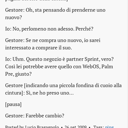
Gestore:
Oh, sta pensando di prenderne uno
nuovo?
Io:
No, perlomeno non adesso. Perché?
Gestore:
Se ne compra uno nuovo, io sarei
interessato a comprare il suo.
Io:
Uhm. Questo negozio è partner Sprint, vero?
Così lei potrebbe avere quello con WebOS, Palm
Pre, giusto?
Gestore [indicando una piccola fondina di cuoio alla
cintura]:
Sì, ne ho preso uno…
[pausa]
Gestore:
Farebbe cambio?
Posted by
Lucio Bragagnolo
26 set 2009
Tags:
ping