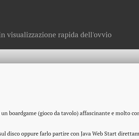
in visualizzazione rapida dell'ovvio
e
, un
boardgame
(gioco da tavolo) affascinante e molto co
re sul disco oppure farlo partire con Java Web Start diretta