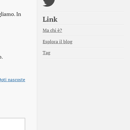
gliamo. In
Link
Ma chi è?
Esplora il blog
Tag
o.
Doti nascoste