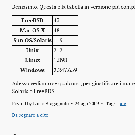
Benissimo. Questa è la tabella in versione più comp
FreeBSD
43
Mac OS X
48
Sun OS/Solaris
119
Unix
212
Linux
1.898
Windows
2.247.659
Adesso vediamo se qualcuno, per giustificare i numer
Solaris o FreeBDS.
Posted by
Lucio Bragagnolo
24 ago 2009
Tags:
ping
Da segnare a dito