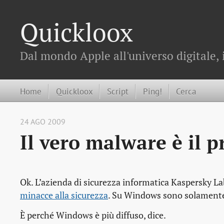
Quickloox
Dal mondo Apple all'universo digitale, 
Home
Quickloox
Script
Ping!
Cerca
24 AGO 2009
Il vero malware è il p
Ok. L’azienda di sicurezza informatica Kaspersky La
minacce alla sicurezza
. Su Windows sono solamente 
È perché Windows è più diffuso
, dice.