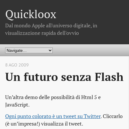
Quickloox
Dal mondo Apple all'universo digitale, in
visualizzazione rapida dell'ovvio
8 AGO 2009
Un futuro senza Flash
Un’altra
demo
delle possibilità di Html 5 e
JavaScript.
Ogni punto colorato è un 
tweet
 su Twitter
. Cliccarlo
(è un’impresa!) visualizza il
tweet
.