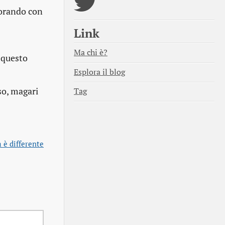
vorando con
Link
Ma chi è?
 questo
Esplora il blog
 so, magari
Tag
 è differente