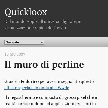
Quickloox
Dal mondo Apple all'universo digitale, in
visualizzazione rapida dell'ovvio
10 GIU 2009
Il muro di perline
Grazie a
Federico
per avermi segnalato questo
effetto speciale in onda alla Wwdc
.
Il megaschermo è composto da grossi pixel che in
realtà corrispondono ad applicazioni presenti in