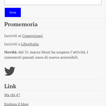
Invia
Promemoria
Iscriviti ai
Copernicani
Iscriviti a
LibreItalia
Novità:
dal 31 marzo Muut ha sospeso l’attività. I
commenti passati sono di nuovo accessibili.
Link
Ma chi è?
Esplora il blog