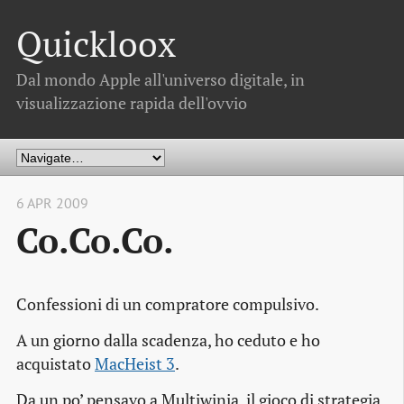
Quickloox
Dal mondo Apple all'universo digitale, in
visualizzazione rapida dell'ovvio
6 APR 2009
Co.Co.Co.
Confessioni di un compratore compulsivo.
A un giorno dalla scadenza, ho ceduto e ho
acquistato
MacHeist 3
.
Da un po’ pensavo a Multiwinia, il gioco di strategia