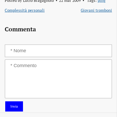
Posted by
Lucio Bragagnolo
22 mar 2009
Tags:
ping
Complessità personali
Giovani tromboni
Commenta
Invia