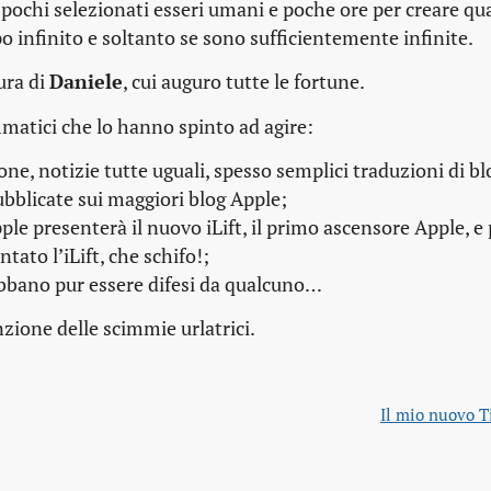
pochi selezionati esseri umani e poche ore per creare qu
o infinito e soltanto se sono sufficientemente infinite.
tura di
Daniele
, cui auguro tutte le fortune.
mmatici che lo hanno spinto ad agire:
ne, notizie tutte uguali, spesso semplici traduzioni di bl
ubblicate sui maggiori
blog
Apple;
e presenterà il nuovo iLift, il primo ascensore Apple
, e
ato l’iLift, che schifo!
;
ebbano pur essere difesi da qualcuno…
nzione delle scimmie urlatrici.
Il mio nuovo 