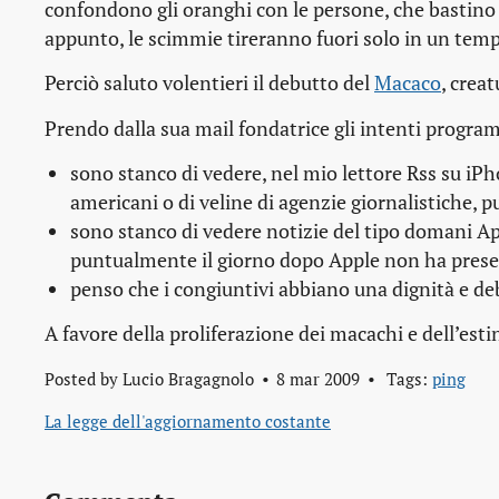
confondono gli oranghi con le persone, che bastino 
appunto, le scimmie tireranno fuori solo in un temp
Perciò saluto volentieri il debutto del
Macaco
, crea
Prendo dalla sua mail fondatrice gli intenti progra
sono stanco di vedere, nel mio lettore Rss su iPho
americani o di
veline
di agenzie giornalistiche, p
sono stanco di vedere notizie del tipo
domani Appl
puntualmente il giorno dopo
Apple non ha present
penso che i congiuntivi abbiano una dignità e d
A favore della proliferazione dei macachi e dell’esti
Posted by
Lucio Bragagnolo
8 mar 2009
Tags:
ping
La legge dell'aggiornamento costante