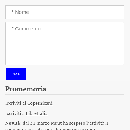
Invia
Promemoria
Iscriviti ai
Copernicani
Iscriviti a
LibreItalia
Novità:
dal 31 marzo Muut ha sospeso l’attività. I
commenti passati sono di nuovo accessibili.