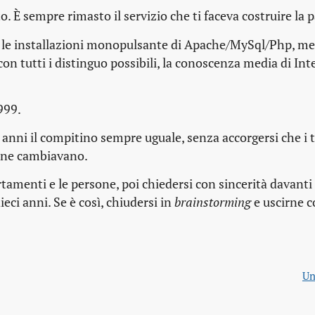
o. È sempre rimasto il servizio che ti faceva costruire la 
 le installazioni monopulsante di Apache/MySql/Php, men
n tutti i distinguo possibili, la conoscenza media di Int
1999.
ci anni il compitino sempre uguale, senza accorgersi che i
one cambiavano.
rtamenti e le persone, poi chiedersi con sincerità davanti 
eci anni. Se è così, chiudersi in
brainstorming
e uscirne c
Un