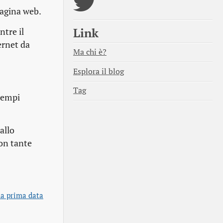
pagina web.
Link
tre il
ernet da
Ma chi è?
Esplora il blog
Tag
 tempi
allo
on tante
a prima data