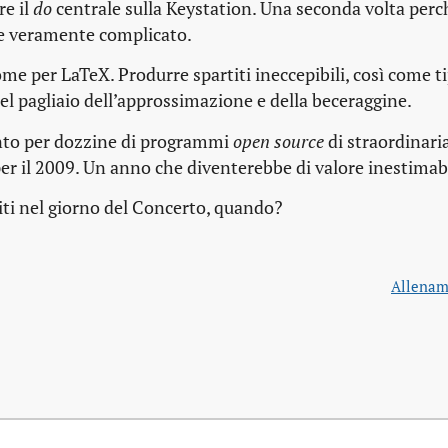
re il
do
centrale sulla Keystation. Una seconda volta perch
re veramente complicato.
me per LaTeX. Produrre spartiti ineccepibili, così come t
nel pagliaio dell’approssimazione e della beceraggine.
anto per dozzine di programmi
open source
di straordinaria
 per il 2009. Un anno che diventerebbe di valore inestimab
iti nel giorno del Concerto, quando?
Allenam