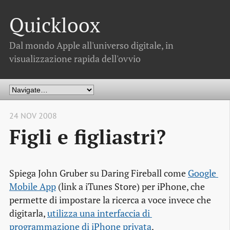
Quickloox
Dal mondo Apple all'universo digitale, in
visualizzazione rapida dell'ovvio
24 NOV 2008
Figli e figliastri?
Spiega John Gruber su Daring Fireball come
Google 
Mobile App
(link a iTunes Store) per iPhone, che
permette di impostare la ricerca a voce invece che
digitarla,
utilizza una interfaccia di 
programmazione di iPhone privata
.