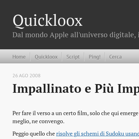
Quickloox
Dal mondo Apple all'universo digitale, 
Home
Quickloox
Script
Ping!
Cerca
26 AGO 2008
Impallinato e Più Imp
Per fare il verso a un certo film, solo che qui emer
meglio, ne convengo.
Peggio quello che
risolve gli schemi di Sudoku usan