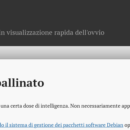
in visualizzazione rapida dell'ovvio
allinato
ge una certa dose di intelligenza. Non necessariamente appl
do il sistema di gestione dei pacchetti software Debian
op