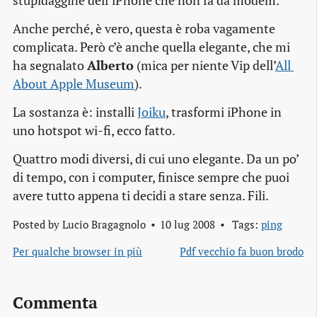
stupidaggine dell’iPhone che non fa da modem.
Anche perché, è vero, questa è roba vagamente
complicata. Però c’è anche quella elegante, che mi
ha segnalato
Alberto
(mica per niente Vip dell’
All 
About Apple Museum
).
La sostanza è: installi
Joiku
, trasformi iPhone in
uno hotspot wi-fi, ecco fatto.
Quattro modi diversi, di cui uno elegante. Da un po’
di tempo, con i computer, finisce sempre che puoi
avere tutto appena ti decidi a stare senza. Fili.
Posted by
Lucio Bragagnolo
10 lug 2008
Tags:
ping
Per qualche browser in più
Pdf vecchio fa buon brodo
Commenta