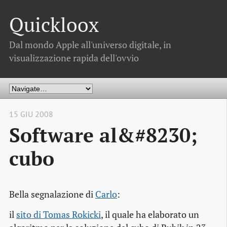
Quickloox
Dal mondo Apple all'universo digitale, in
visualizzazione rapida dell'ovvio
15 GIU 2008
Software al&#8230;
cubo
Bella segnalazione di
Carlo
:
il
sito di Tomas Rokicki
, il quale ha elaborato un