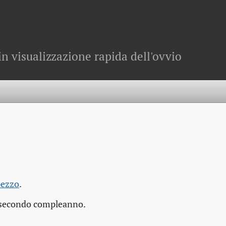
in visualizzazione rapida dell'ovvio
pezzo
.
l secondo compleanno.