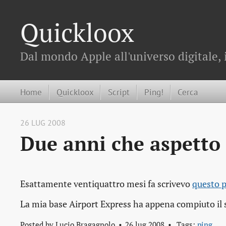
Quickloox
Dal mondo Apple all'universo digitale, 
Home
Quickloox
Script
Ping!
Cerca
26 LUG 2008
Due anni che aspetto
Esattamente ventiquattro mesi fa scrivevo
questo 
La mia base Airport Express ha appena compiuto i
Posted by
Lucio Bragagnolo
26 lug 2008
Tags:
ping