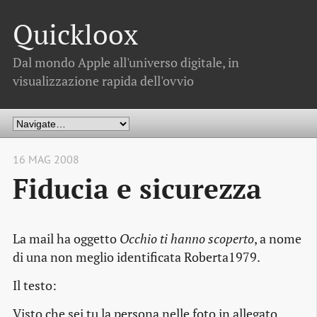
Quickloox
Dal mondo Apple all'universo digitale, in
visualizzazione rapida dell'ovvio
16 MAG 2008
Fiducia e sicurezza
La mail ha oggetto
Occhio ti hanno scoperto
, a nome
di una non meglio identificata Roberta1979.
Il testo:
Visto che sei tu la persona nelle foto in allegato…,