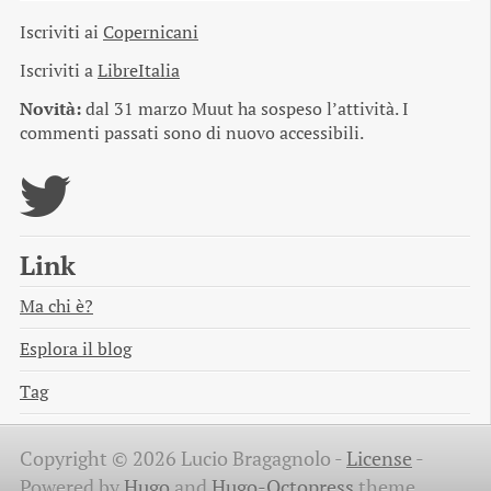
Iscriviti ai
Copernicani
Iscriviti a
LibreItalia
Novità:
dal 31 marzo Muut ha sospeso l’attività. I
commenti passati sono di nuovo accessibili.
Link
Ma chi è?
Esplora il blog
Tag
Copyright © 2026 Lucio Bragagnolo -
License
-
Powered by
Hugo
and
Hugo-Octopress
theme.