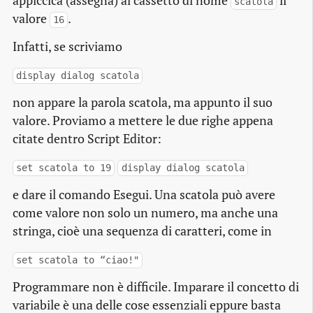
appiccica (assegna) al cassetto di nome
il
scatola
valore
.
16
Infatti, se scriviamo
display dialog scatola
non appare la parola scatola, ma appunto il suo
valore. Proviamo a mettere le due righe appena
citate dentro Script Editor:
set scatola to 19
display dialog scatola
e dare il comando Esegui. Una scatola può avere
come valore non solo un numero, ma anche una
stringa, cioè una sequenza di caratteri, come in
set scatola to “ciao!"
Programmare non è difficile. Imparare il concetto di
variabile è una delle cose essenziali eppure basta