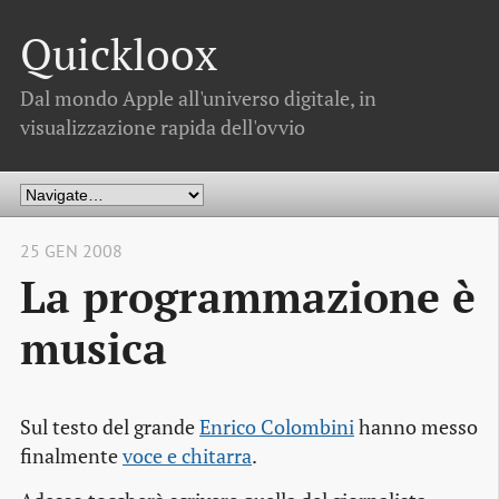
Quickloox
Dal mondo Apple all'universo digitale, in
visualizzazione rapida dell'ovvio
25 GEN 2008
La programmazione è
musica
Sul testo del grande
Enrico Colombini
hanno messo
finalmente
voce e chitarra
.