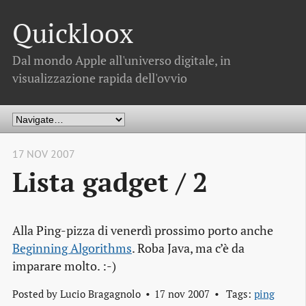
Quickloox
Dal mondo Apple all'universo digitale, in
visualizzazione rapida dell'ovvio
17 NOV 2007
Lista gadget / 2
Alla Ping-pizza di venerdì prossimo porto anche
Beginning Algorithms
. Roba Java, ma c’è da
imparare molto. :-)
Posted by
Lucio Bragagnolo
17 nov 2007
Tags:
ping