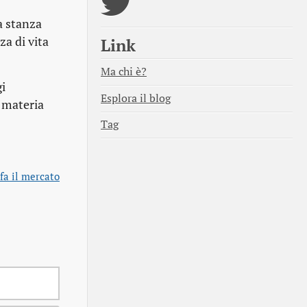
a stanza
za di vita
Link
Ma chi è?
gi
Esplora il blog
a materia
Tag
fa il mercato