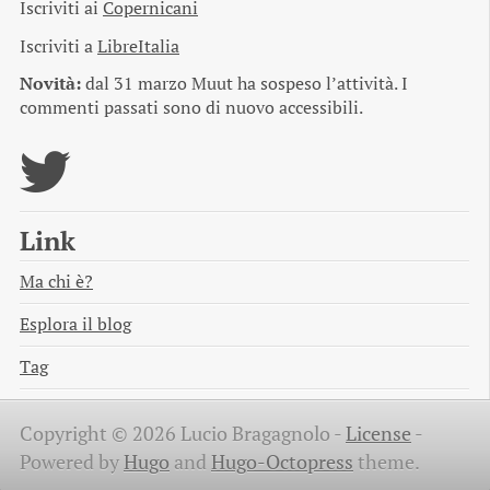
Iscriviti ai
Copernicani
Iscriviti a
LibreItalia
Novità:
dal 31 marzo Muut ha sospeso l’attività. I
commenti passati sono di nuovo accessibili.
Link
Ma chi è?
Esplora il blog
Tag
Copyright © 2026 Lucio Bragagnolo -
License
-
Powered by
Hugo
and
Hugo-Octopress
theme.