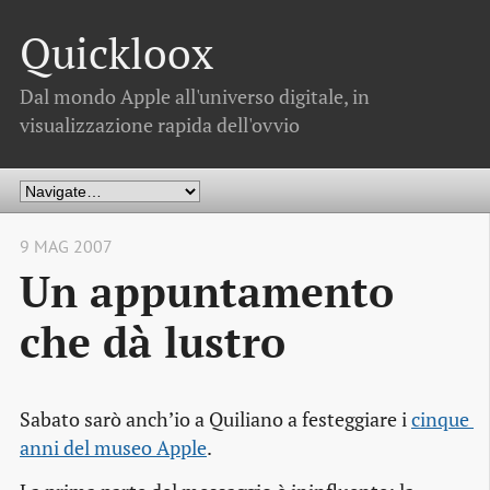
Quickloox
Dal mondo Apple all'universo digitale, in
visualizzazione rapida dell'ovvio
9 MAG 2007
Un appuntamento
che dà lustro
Sabato sarò anch’io a Quiliano a festeggiare i
cinque 
anni del museo Apple
.