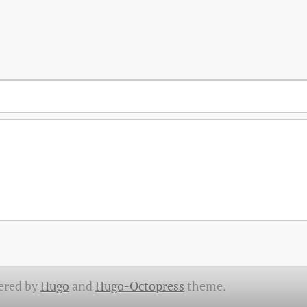
ered by
Hugo
and
Hugo-Octopress
theme.