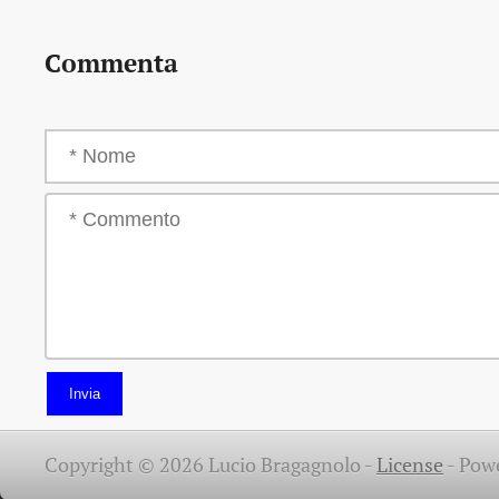
Commenta
Invia
Copyright © 2026 Lucio Bragagnolo -
License
-
Pow