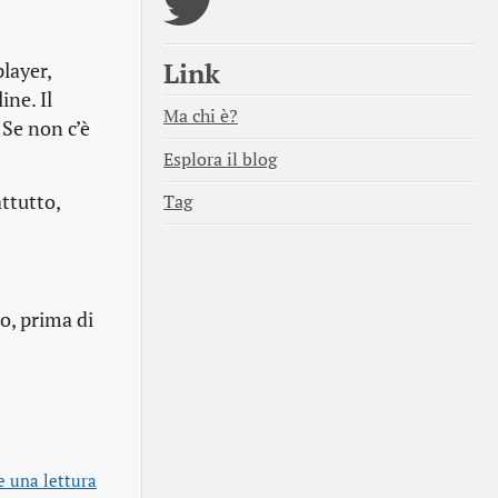
Link
layer,
ne. Il
Ma chi è?
 Se non c’è
Esplora il blog
ttutto,
Tag
o, prima di
e una lettura