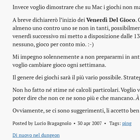
Invece voglio dimostrare che su Mac i giochi non m
A breve dichiarerò l’inizio dei
Venerdì Del Gioco
.
almeno uno contro uno se non in tanti, possibilmen
venerdì successivo mi metto a disposizione dalle 13 a
nessuno, gioco per conto mio. :-)
Mi impegno solennemente a non prepararmi in antici
voglio cambiare gioco ogni settimana.
Il genere dei giochi sarà il più vario possibile. Strat
Non ho fatto né stime né calcoli particolari. Voglio
poter dire che non ce ne sono più e che mancano.
À
Ovviamente, se ci sono suggerimenti, li accetto ben 
Posted by
Lucio Bragagnolo
30 apr 2007
Tags:
ping
Di nuovo nel dungeon