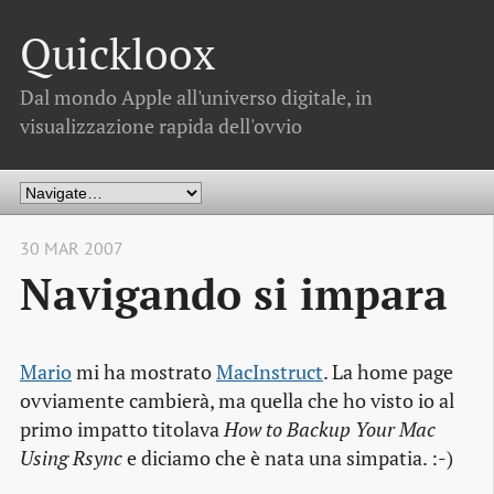
Quickloox
Dal mondo Apple all'universo digitale, in
visualizzazione rapida dell'ovvio
30 MAR 2007
Navigando si impara
Mario
mi ha mostrato
MacInstruct
. La home page
ovviamente cambierà, ma quella che ho visto io al
primo impatto titolava
How to Backup Your Mac
Using Rsync
e diciamo che è nata una simpatia. :-)