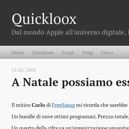
Quickloox
Dal mondo Apple all'universo digitale, 
Home
Quickloox
Script
Ping!
Cerca
15 DIC 2006
A Natale possiamo ess
Il mitico
Carlo
di
FreeSmug
mi ricorda che sarebbe
Un bundle di nove ottimi programmi. Prezzo totale, 
Un quarto della cifra va un’organizzazione umanitari