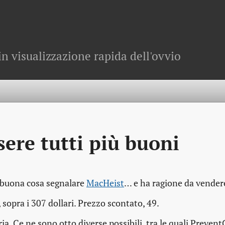
in visualizzazione rapida dell'ovvio
ere tutti più buoni
 buona cosa segnalare
MacHeist
… e ha ragione da vender
sopra i 307 dollari. Prezzo scontato, 49.
a. Ce ne sono otto diverse possibili, tra le quali Preven