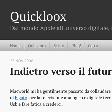
Quickloox
Dal mondo Apple all'universo digitale, 
Home
Quickloox
Script
Ping!
Cerca
23 NOV 2006
Indietro verso il futu
Macworld mi ha gentilmente passato da collaudare 
di
Elgato
, per la televisione analogico e digitale ter
Usb e fare fatica a crederci.