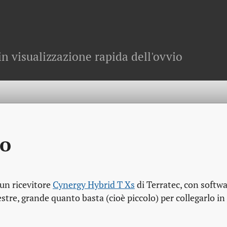
in visualizzazione rapida dell'ovvio
ro
un ricevitore
Cynergy Hybrid T Xs
di Terratec, con softw
restre, grande quanto basta (cioè piccolo) per collegarlo i