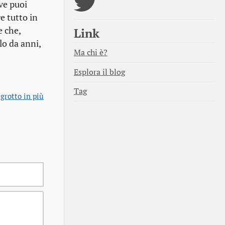
ve puoi
e tutto in
e che,
Link
lo da anni,
Ma chi è?
Esplora il blog
Tag
igrotto in più