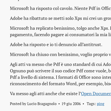
Microsoft ha risposto
col cavolo. Niente Pdf in Off
Adobe ha ribattuto
se metti solo Xps mi crei un gr
Microsoft ha replicato
benissimo, tolgo anche Xps. 
pagamento, facendo pagare ai consumatori la mia lic
Adobe ha risposto
e io ti denuncio all’antitrust
.
Microsoft ha chiuso con
benissimo, voglio proprio 
Agli atti va messo che Pdf è uno standard di cui Ado
Ognuno può scrivere il suo codice Pdf come vuole, b
Pdf a livello di sistema. I formati di Office sono i
riconoscimento del formato Word, per esempio, biso
Va messo agli atti anche che esiste l’
Open Documen
Posted by
Lucio Bragagnolo
19 giu 2006
Tags:
ping