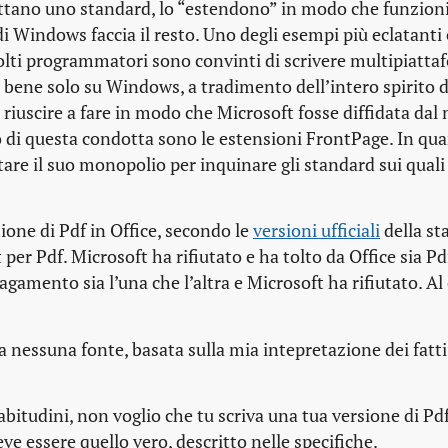
ttano uno standard, lo “estendono” in modo che funzion
 Windows faccia il resto. Uno degli esempi più eclatanti 
olti programmatori sono convinti di scrivere multipiattaf
a bene solo su Windows, a tradimento dell’intero spirito d
riuscire a fare in modo che Microsoft fosse diffidata dal
o di questa condotta sono le estensioni FrontPage. In qu
are il suo monopolio per inquinare gli standard sui qual
ione di Pdf in Office, secondo le
versioni ufficiali
della st
er Pdf. Microsoft ha rifiutato e ha tolto da Office sia Pd
gamento sia l’una che l’altra e Microsoft ha rifiutato. A
a nessuna fonte, basata sulla mia intepretazione dei fatti
bitudini, non voglio che tu scriva una tua versione di Pd
ve essere quello vero, descritto nelle specifiche
.