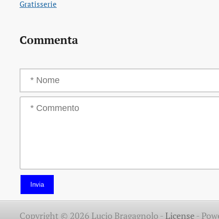
Gratisserie
Commenta
Invia
Copyright © 2026 Lucio Bragagnolo -
License
-
Pow