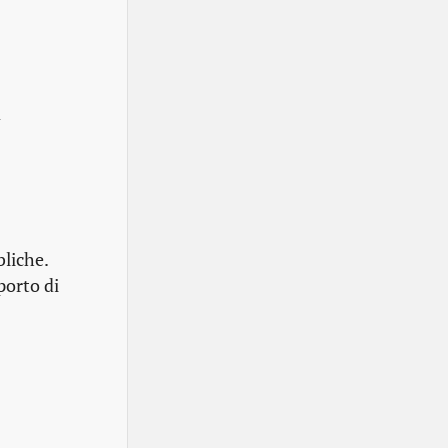
a
bliche.
porto di