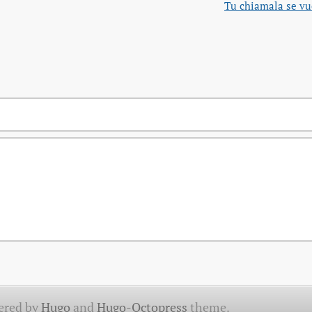
Tu chiamala se vuo
ered by
Hugo
and
Hugo-Octopress
theme.