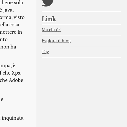
i bene solo
è Java.
orma, visto
Link
ella cosa.
Ma chi è?
 mettere in
anto
Esplora il blog
i non ha
Tag
ampa, è
f che Xps.
l che Adobe
 e
f inquinata