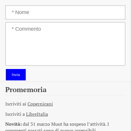
Invia
Promemoria
Iscriviti ai
Copernicani
Iscriviti a
LibreItalia
Novità:
dal 31 marzo Muut ha sospeso l’attività. I
commenti passati sono di nuovo accessibili.