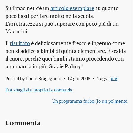
Su ilmac.net c’è un
articolo esemplare
su quanto
poco basti per fare molto nella scuola.
L’arretratezza si può superare con poco più di un
Mac mini.
Il
risultato
è deliziosamente fresco e ingenuo come
ben si addice a bimbi di quinta elementare. E scalda
il cuore, perché quei bimbi stanno procedendo con
una marcia in più. Grazie
Palmy
!
Posted by
Lucio Bragagnolo
12 giu 2006
Tags:
ping
Era sbagliata proprio la domanda
Un programma furbo (io un po' meno)
Commenta