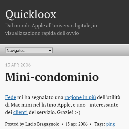
Quickloox
Dal mondo Apple all'universo digitale, in
visualizzazione rapida dell'ovvio
13 APR 2006
Mini-condominio
Fede
mi ha segnalato una
ragione in più
dell’utilità
di Mac mini nel listino Apple, e uno - interessante -
dei
clienti
del servizio. Grazie! :-)
Posted by
Lucio Bragagnolo
13 apr 2006
Tags:
ping