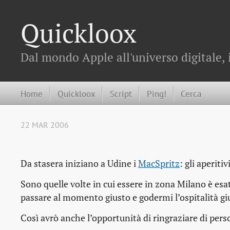
Quickloox
Dal mondo Apple all'universo digitale, 
Home
Quickloox
Script
Ping!
Cerca
22 MAR 2006
Da stasera iniziano a Udine i
MacSpritz
: gli aperiti
Sono quelle volte in cui essere in zona Milano è es
passare al momento giusto e godermi l’ospitalità giu
Così avrò anche l’opportunità di ringraziare di per