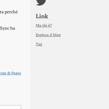
sta perché
Link
Ma chi è?
iSync ha
Esplora il blog
Tag
ezze di Pages