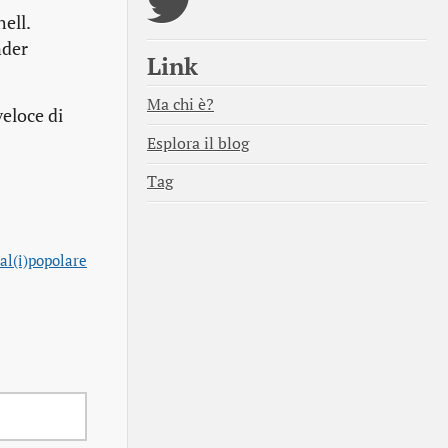
ell.
nder
Link
Ma chi è?
veloce di
Esplora il blog
Tag
al(i)popolare