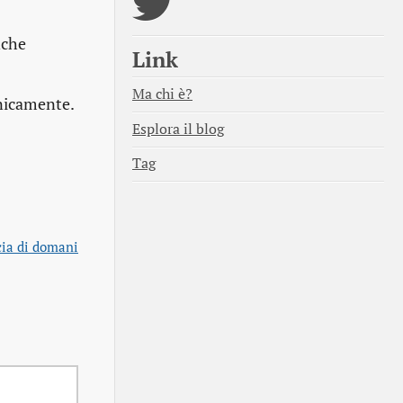
nche
Link
Ma chi è?
cnicamente.
Esplora il blog
Tag
cia di domani