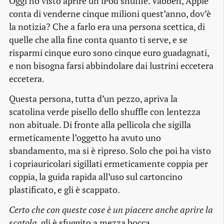
Oggi ho visto aprire un iPod shuffle. Vabbeh, Apple
conta di venderne cinque milioni quest’anno, dov’è
la notizia? Che a farlo era una persona scettica, di
quelle che alla fine conta quanto ti serve, e se
risparmi cinque euro sono cinque euro guadagnati,
e non bisogna farsi abbindolare dai lustrini eccetera
eccetera.
Questa persona, tutta d’un pezzo, apriva la
scatolina verde pisello dello shuffle con lentezza
non abituale. Di fronte alla pellicola che sigilla
ermeticamente l’oggetto ha avuto uno
sbandamento, ma si è ripreso. Solo che poi ha visto
i copriauricolari sigillati ermeticamente coppia per
coppia, la guida rapida all’uso sul cartoncino
plastificato, e gli è scappato.
Certo che con queste cose è un piacere anche aprire la
scatola
, gli è sfuggito a mezza bocca.