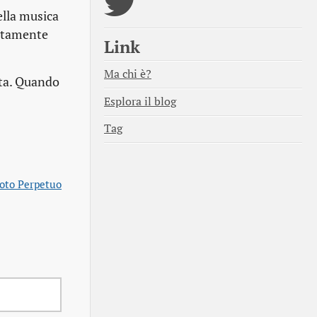
ella musica
ettamente
Link
Ma chi è?
ita. Quando
Esplora il blog
Tag
Moto Perpetuo