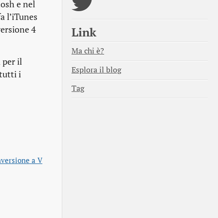
tosh e nel
fa l’iTunes
versione 4
Link
Ma chi è?
per il
Esplora il blog
utti i
Tag
nversione a V