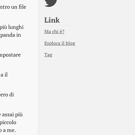
ntro un file
Link
più lunghi
Ma chi è?
espanda in
Esplora il blog
impostare
Tag
a il
ero di
 assai più
 piccolo
o a me.