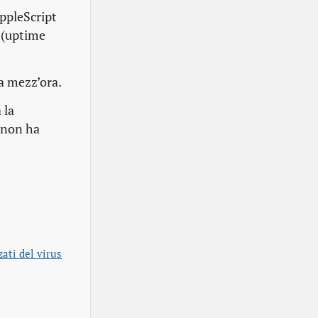
ppleScript
a (uptime
a mezz’ora.
 la
 non ha
zati del virus