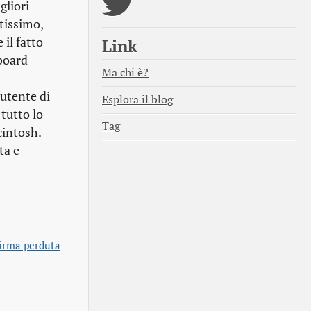
gliori
tissimo,
il fatto
Link
pboard
Ma chi è?
 utente di
Esplora il blog
 tutto lo
Tag
cintosh.
ta e
 firma perduta