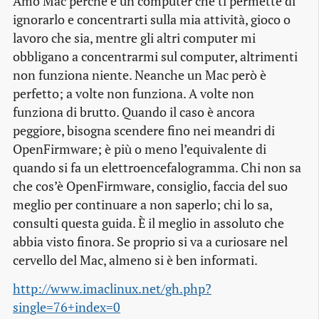
Amo Mac perché è un computer che ti permette di
ignorarlo e concentrarti sulla mia attività, gioco o
lavoro che sia, mentre gli altri computer mi
obbligano a concentrarmi sul computer, altrimenti
non funziona niente. Neanche un Mac però è
perfetto; a volte non funziona. A volte non
funziona di brutto. Quando il caso è ancora
peggiore, bisogna scendere fino nei meandri di
OpenFirmware; è più o meno l’equivalente di
quando si fa un elettroencefalogramma. Chi non sa
che cos’è OpenFirmware, consiglio, faccia del suo
meglio per continuare a non saperlo; chi lo sa,
consulti questa guida. È il meglio in assoluto che
abbia visto finora. Se proprio si va a curiosare nel
cervello del Mac, almeno si è ben informati.
http://www.imaclinux.net/gh.php?
single=76+index=0