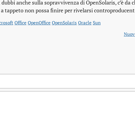
dubbi anche sulla sopravvivenza di OpenSolaris, c’è da c
 a tappeto non possa finire per rivelarsi controproducent
crosoft
Office
OpenOffice
OpenSolaris
Oracle
Sun
Nuove