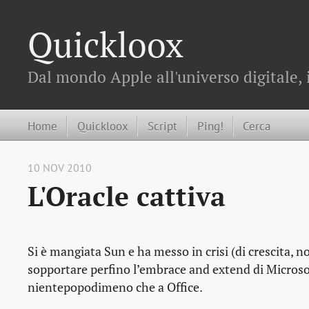
Quickloox
Dal mondo Apple all'universo digitale, 
Home
Quickloox
Script
Ping!
Cerca
10 NOV 2010
L'Oracle cattiva
Si è mangiata Sun e ha messo in crisi (di crescita, n
sopportare perfino l’embrace and extend di Microsoft
nientepopodimeno che a Office.