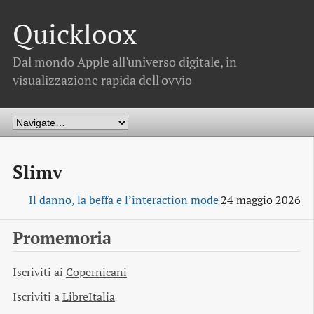
Quickloox
Dal mondo Apple all'universo digitale, in
visualizzazione rapida dell'ovvio
Slimv
Il danno, la beffa e l’interaction mode
24 maggio 2026
Promemoria
Iscriviti ai
Copernicani
Iscriviti a
LibreItalia