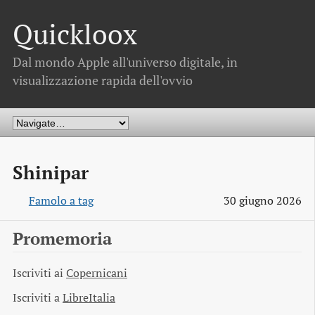
Quickloox
Dal mondo Apple all'universo digitale, in
visualizzazione rapida dell'ovvio
Shinipar
Famolo a tag
30 giugno 2026
Promemoria
Iscriviti ai
Copernicani
Iscriviti a
LibreItalia